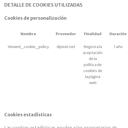
DETALLE DE COOKIES UTILIZADAS
Cookies de personalización
Nombre
Proveedor
Finalidad
Duración
Viewed_cookie_policy
dipixel.net
Registra la
1 año
aceptación
de la
política de
cookies de
la página
web
Cookies estadísticas
Las cookies estadísticas ayudan a los propietarios de