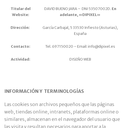
Titular del
DAVID BUENO JARA – DNI 53507002D.
En
Website:
adelante, «DIPIXEL»
Dirección:
García Carbajal, 5 33530 Infiesto (Asturias),
España
Contacto:
Tel. 697150020 – Email: info@dipixel.es
Actividad:
DISEÑO WEB
INFORMACIÓN Y TERMINOLOGÍAS
Las cookies son archivos pequeños que las páginas
web, tiendas online, intranets, plataformas online o
similares, almacenan en el navegador del usuario que
las visita y resultan necesarios para aportar a la