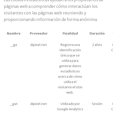
páginas web a comprender cómo interactúan los
visitantes con las páginas web reuniendo y
proporcionando información de forma anónima.
Nombre
Proveedor
Finalidad
Duración
_ga
dipixel.net
Registra una
2 años
identificación
C
única que se
utiliza para
generar datos
estadísticos
acerca de cómo
utiliza el
visitante el sitio
web.
_gat
dipixel.net
Utilizado por
Sesión
Google Analytics
C