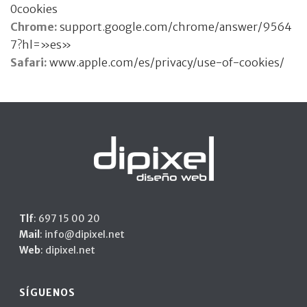
0cookies
Chrome:
support.google.com/chrome/answer/9564
7?hl=»es»
Safari:
www.apple.com/es/privacy/use-of-cookies/
Tlf
:
697 15 00 20
Mail
:
info@dipixel.net
Web
:
dipixel.net
SÍGUENOS