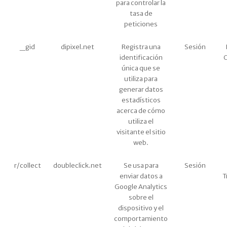
para controlar la
tasa de
peticiones
_gid
dipixel.net
Registra una
Sesión
identificación
C
única que se
utiliza para
generar datos
estadísticos
acerca de cómo
utiliza el
visitante el sitio
web.
r/collect
doubleclick.net
Se usa para
Sesión
enviar datos a
T
Google Analytics
sobre el
dispositivo y el
comportamiento